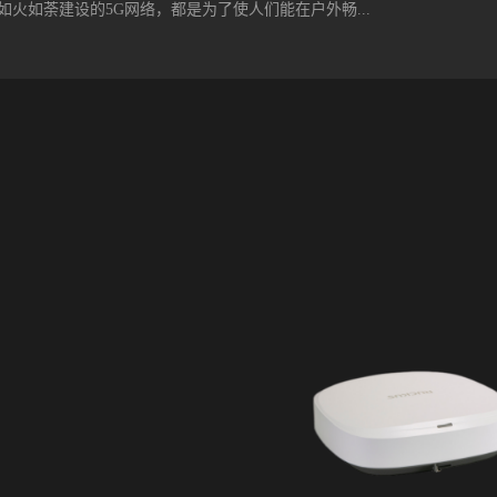
正在如火如荼建设的5G网络，都是为了使人们能在户外畅...
佳使用体验。 无 线 要 求在许多情况下，客户在升级无线接入点(AP)时
这是因为需要确保底层交换机网络能够支持新的无线部署，这一点非常重
网供电(PoE)要求、可升级、网...
乐。Wi-Fi网络则以室内覆盖为主，如大型商场、公共场所的无线Wi-Fi
器提供的Wi-Fi网络，一般用于建筑内部等无法有效接收到室外覆盖信
络作为蜂窝网络信号覆盖的强力补充，Wi-Fi网络承载了智能手机65%~90%
得不提IEEE 802.11系列标准。该标准规定了Wi-Fi网络的无线传输速度。
IEEE 802.11也推出了高效率无线网络标准IEEE 802.11ax（High-
less，高效无线网络）——Wi-Fi6。Wi-Fi6通过系列系统特性和机制来增加系统容量
介质拥塞来改善Wi-Fi网络的工作方式，实现高密度用户环境下，每个
Fi5标准的4倍（在5GHz频段上带来接近10Gbps的Wi-Fi连接速度）。 
接入速率，Wi-Fi6支持多用户高速率并发连接，尤其支持家庭、火车站
用户场景...