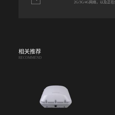
2G/3G/4G网络，以及
接，从而为全校师生带来最
更新有线网络基础设施。
具体考虑因素包括性能、以太
通无阻的接打电话和上网娱
及家庭中常用的由无线路由
方。一直以来，Wi-Fi网
据流量。 提到Wi-Fi，不
统蜂窝网络正在逐步升级到5G，
Efficiency Wire
相关推荐
提供更好的覆盖和减少空口
RECOMMEND
均的数据接入速率能达到Wi-
关注密集用户场景下的平均
场、体育馆等公共场所密集