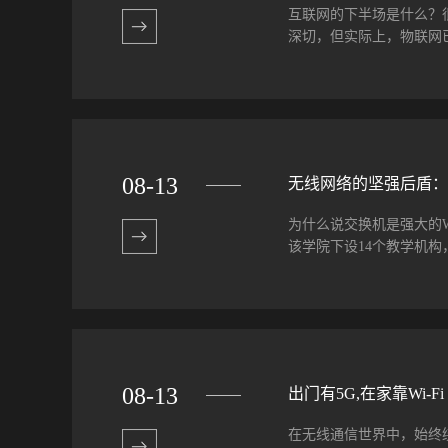
100G核心交换机，Ruckus将
互联网的下半场是什么？
心交换机”为主题的在线研讨
深切，但实际上，物联网已
诚挚地邀请您的参与。 会
在详细介绍ICX 7850
括...
大的作用。 就以中国的
裹之所以能够迅速投递而
联网的标签，机器人能够
全国各大城市的共享单车
08
-
13
无线网络的坚强后盾：
术支撑，才能让每一个用
术，但是作为一个消费者
为什么说交换机是强大的
交通等行业。和互联网实
该学院下设14个教学机构，拥
进流程、提升效率，推动
网技术将改变生产制造的
改变。IDC全球半年度物联
方米。此前由于运营商投
预计，从2017到2022年，
无论从网络的可用性、连接
Networks公司对大
室、图书馆、食堂等公共活动
08
-
13
出门有5G,在家靠Wi-
ICX 7150和Ruckus 
以确保对视频、统一通信、
在无线通信世界中，始终绕
WiFi接入点进行组合