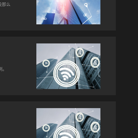
0G核
没那么
换机，
需求。
将就包
量的包
有物
遍布
的技
网技
城市、
例。
而改
物联
到的
DC还
移，
us
及教
us
架构可
能
络连