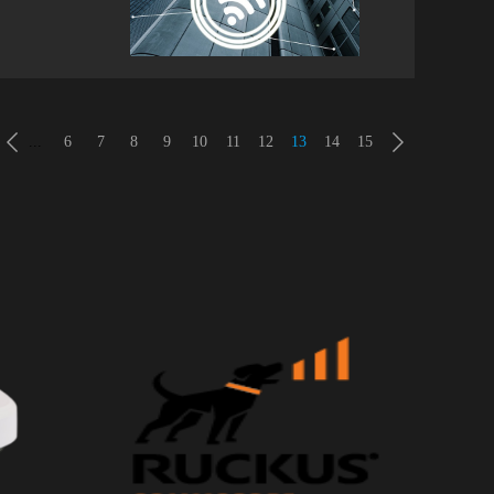
选择
要。
网络以
号的地
的数
...
6
7
8
9
10
11
12
13
14
15
如今传
，通过
用户平
由于更
、飞机