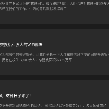
于2019年3月21日14:00-15:00举办以“Ruckus发布最新ICX 7850高密度10
很多业界专家认为是“物联网”。和互联网相比，人们也许对物联网的感受
会，详细介绍业界领先的Ruckus ICX7850高密度100G核心/汇聚网络交
经在我们的工作、生活的背后默默发挥着巨...
上，Ruckus还将分享企业数据网络市场的动态、分析用户的核心关切和
的100G设备端口密度、网络吞吐能力以及软件版本指出功能之后，Ruckus还
“双十一”网购节为例，巨大的交易量带来了不小的物流压力。而近年来海
不发生错误，背后就得益于物联网的支持。在分拣仓库，每一个包裹上设
通过自动识别包裹实现快速分拣，这远高于人工分拣的速度和效率。 再以
为例，它之所以能够满足每日数千万人次的出行需求，同样得益于物联网
交换机和强大的WiFi部署
户用手机就可以操作骑走一辆单车。 此外，还有很多领域广泛应用物联
是不容易感受到的，它们大多发生在B2B领域，例如制造业、工业、智慧
WiFi部署中的关键部分。让我们分析一下大连东软信息学院的网络升级案
现人和网络、人和人联接不一样，物联网是通过收集和分析海量数据，进
有在校生14,000余人，总建筑面积达39.9万平...
商业创新。 物联网将极大地影响和改变那些全球性企业开展业务的方法。
环境，未来10年，生产环境所发生的变化将远远超出过去50年里你已经看
网支出指南数据显示，2019年预计全球物联网支出将达到7450亿美元。I
资有限，采用的解决方案仅能解决最基本的无线接入需求。随着时间的推
全球物联网支...
的稳定性，乃至网络连接的速率，都已无法满足学校师生的需求。 Ruck
连东软信息学院的校园网络进行了全面升级，覆盖区域包括全部25栋宿舍楼，以
区域，共计部署了1500多个Ruckus接入点，以及65台以太网交换机Ruck
Fi 6，这种日子来了！
SmartZone虚拟WLAN控制器。 Ruckus ICX 7150系列交换机的低延迟、无阻塞
VDI 和移动应用等要求最高的内容实现理想的吞吐量，将它与Ruckus智
不开蜂窝网络和Wi-Fi网络。 蜂窝网络以室外覆盖为主，各大运营商的
配置，不仅获得千兆级的数据传输速度，还实现了更强大的性能和更稳定的网