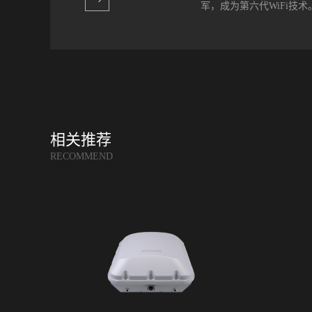
军，成为第六代WiFi技术
建立的各种Wi-Fi网络
产生了严重的干扰。优科与
BeamFlex+专利技术，
，之前标准802.11n改名WiF
利用业界领先的Wi-...
IEEE 802.11.ax）即
线局域网技术。2019年9月1
Wi-Fi无线通信技术的设备
MIMO（多用户多入多出
一次与四个设备通信，Wi-
相关推荐
分多址）和发射波束成形，两者
RECOMMEND
中的一项新技术允许设备
味着减少电池消耗并改善电池续