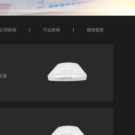
公司新闻
行业新闻
媒体报道
以无需
线不方
h可以
一个自
络所需