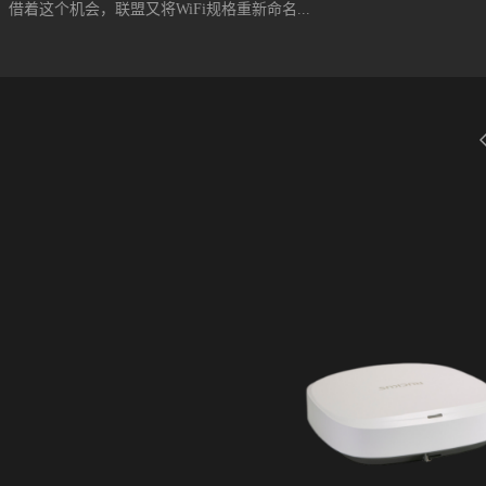
。借着这个机会，联盟又将WiFi规格重新命名...
带来了另一项挑战。这些纷繁复杂的Wi-Fi信号在得不到缓解的情况下，对办
电信恒联一起在新闻中心搭建了高密度的无线网络。Ruckus R510采用
每个接入点最多可容纳512个客户端，最大可提供1200 Mbps的快速数据传输
i 4，标准802.11ac改名WiFi 5，新标准802.11ax改名WiFi 6。Wi-Fi 6（
第六代无线网络技术，是Wi-Fi标准的名称。是Wi-Fi联盟创建于IEEE 802.11标
6日，Wi-Fi联盟宣布启动Wi-Fi 6认证计划，该计划旨在使采用下一代802.1
达到既定标准。Wi-Fi 6主要使用了OFDMA、MU-MIMO等技术，MU-
）技术允许AP同时与多个设备通信，而不是依次进行通信。MU-MIMO允许
Fi 6将允许与多达8个设备通信。Wi-Fi 6还利用其他技术，如OFDMA（
的作用分别提高效率和网络容量。Wi-Fi 6最高速率可达9.6Gbps。Wi-F
规划与AP的通信，减少了保持天线通电以传输和搜索信号所需的时间，这
航表现。Wi-Fi 6设备要想获得Wi-Fi联盟...