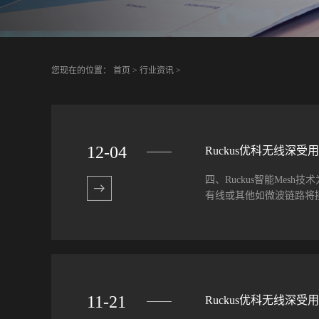
您现在的位置：
首页
>
行业资讯
>
12
-
04
Ruckus优科无线深
四、Ruckus智能Mes
有线或其他如微波链路将接入
可以自构建一个最优的、
2.4GHz频道来自其他
便，或者需要在室外部署A
采用无线中继Mesh的方式
11
-
21
Ruckus优科无线深
组织、自优化、自愈的无线