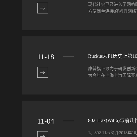
的复杂、令人头疼的射频规
现代社会已经进入了网络
50,000台，被Dell’O
方便简单连接的WIFI网络
解决方案的二层隔离不仅
上的用户。随着智能终端
证策略，Ruckus目前
一种高效易用的网络连接设
服务器...
深受用户欢迎的原因呢？一
是称作BeamFlex的
围，解决高密度部署应用的
11
-
18
Ruckus为F1历史
线技术，ZoneFlex 
高无线性能，扩展无线信号
康普旗下致力于研发创新型有
应用，如公众无线上网、V
为今年在上海上汽国际赛车场
用。当在无线传输的路径出
极化方式和天线的波束方向
智能天线阵列的每次发射
和无线网络解决方案，赢
减少了相邻AP之间的无线干扰
车场的行政楼、车库、新闻媒体
和R310室内接入点，以及
累计观赛人数近16万。
11
-
04
802.11ax(Wifi6)与
与赛事主办方的本地IT
高速且抗干扰的无线网络而
1、802.11ax简介2018年
信恒联切实感受到了Ruc