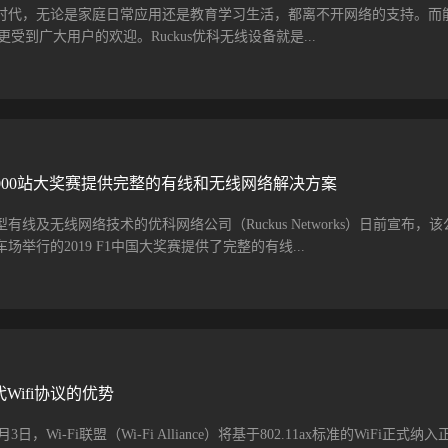
划。Ruckus目前在印度部署了全球最大的Mesh商用网络，部署的AP数
时代，无论是家庭日常应用还是教育学习生活，都离不开网络的支持。而
ro Group第三方机构评为全球Mesh网络部署的领导者。五、更安全的无线接入Ruc
更受到广大用户的欢迎。Ruckus优科无线设备就是...
能隔离关联在同一AP上的用户，还能隔离关联在同一个AC控制管理下的所
的普及，针对不同的操作系统需要采用不同的QoS策略及提供不同的安全
提供的软件版本提供多种AAA认证的接入方式，可以根据客户实际部署的AAA
备，那么这种能够为用户带来流畅的网络连接的Ruckus优科无线设备都
、智能天线阵列，提供稳定一致的覆盖和性能Ruckus无线公司最为创新
动态智能天线技术，该技术可以有效应对无线干扰的问题，扩展无线信号的覆盖
难题，自适应复杂多变的恶劣无线环境。利用专利的BeamFlex自适应智
上第1000站大奖赛提供完整的有线和无线网络解决方案
AP自动适应不断变化的无线环境，引导Wi-Fi无线信号由最佳的天线波束模式收
覆盖范围，支持多媒体应用。ZoneFlex AP非常适合运营商的热点、热
线及无线网络技术的优科网络公司（Ruckus Networks）日前宣布，该
oWi-Fi和基于IP的视频监控等应用，也非常适合企事业单位的安全无线
举行的2019 F1中国大奖赛提供了完整的有线...
现无线干扰时，ZoneFlex AP会实时动态地改变天线阵列的配置，改变
，引导无线信号避绕开无线干扰，确保无线用户的性能不受影响。BeamFl
不是传统的360度全向发射，而是定向发射，有效地增大了AP的无线覆盖
得各方普遍赞誉。优科工程师团队根据不同位置的特性和需求，在上汽国
。Beam...
中心、办公区域和别墅区域等，部署了Ruckus ICX交换机、Ruckus R
两台SmartZone 100控制器。今年F1中国大奖赛举办期间，上汽国际赛车
在这样的高密度场所部署无线宽带连接无疑是一项非常具有挑战性的工作。
前几代Wifi协议的优势
合作伙伴上海电信恒联网络有限公司（电信恒联）合作历史悠久，一直以稳
颇受用户信赖。此次2019 F1中国大奖赛上海站的合作更是让赛事主办
10月3日，Wi-Fi联盟（Wi-Fi Alliance）将基于802.11ax标准的WiFi正式纳
kus有线+无线完整解决方案的强大优势。在新闻中心和办公区域附近，由