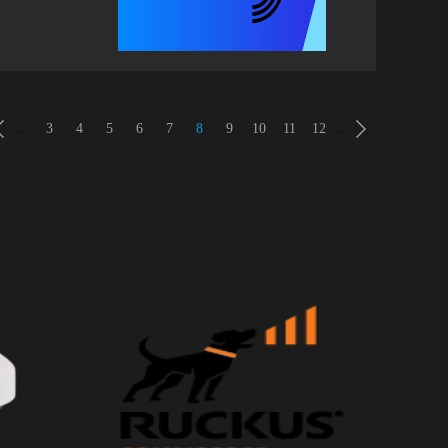
公区域
速率，
原称：
准的无
1ax
...
3
4
5
6
7
8
9
10
11
12
...
AP
正交频
i 6
就意