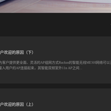
受用户欢迎的原因（下）
h技术为客户提供更全面、灵活的AP组网方式Ruckus的智能无线MESH网络可
用户的AP连接起来，其智能双频室外11n AP之间...
自愈的无线网络。采用5.8G频段的无线回传链路，即保证了带宽又避免了
如移动/电信的干扰，可以确保性能和系统的稳定可靠。由于室内有些地方布
P，但以太网线不好部署或处于安全的原因不能部署。Ruckus的智能Mes
，无需网线就可以对相应区域进行延伸覆盖。Ruckus的智能Mesh网络是
受用户欢迎的原因（上）
网络，每个AP自动配置，Mesh网络部署既快又省心，无需传统Mesh网