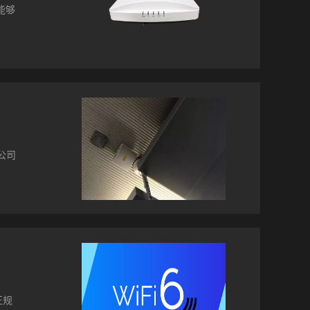
量超过
能够
kus
有AP
准入认
认证
有哪些
的技术
范
能天
发，提
区无线
公司
网络应
天线的
ex
范围，
际赛
510
场三天
优科
定、
方和电
入正规
与会者