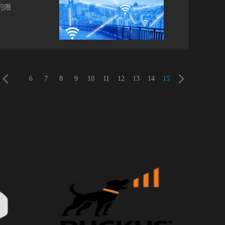
区域、
的限
制定
IP地
可以
以验
康涅
有按预
准
...
6
7
8
9
10
11
12
13
14
15
访问而
课堂
为了改
改进
机房。
k和
间过