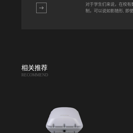
网、访客上网和BYOD
对于学生们来说，在校有
行政区域和休息室等。完
制，可以说如影随形, 即
网络方案。包括设备选型、
址规划和布线规划等内容。
根据预算情况进行必要的
。然而，无论是在校内还是
证网络满足公...
狄格州威尔顿中学为例，该
期进行时，教师们对数字
备，除了考察WiFi网络
设计，访问延迟网络崩溃
时间那么宝贵，一堂课有大
相关推荐
善课堂质量，威尔顿学校
RECOMMEND
计划。在新学年开始之前，四
整个地区统一由一个系统管理超
iPad）。 现在走进威
长的现象消失了...