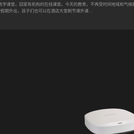
等方面的网络要求。典型的企业办公场所包括前台、会客室、会议室、研发
数字课堂，回家有机构的在线课堂。今天的教育，不再受时间地域和气候
成无线勘察，确定公司各区域的无线网络需求之后，就需要根据网络需求
使假期外出，孩子们也可以在酒店大堂刷节课外课...
安装点的选择、信道规划、SSID规划、无线网络安全规划、VLAN规划、
 WiFi网络建设网络方案确定之后，会输出设备清单和安装施工图。企业
调整，或者分期建设。网络完成建设开通之后，还需要有一个验收过程，
在校外，能否愉快地刷课，竟然取决于孩子们所处的WiFi网络。 以美国
校曾经推出在线数学测试，结果整个学校的Wi-Fi网络崩溃了。事情没
教学有了抵触。 在启动数字学习课程之前，威尔顿公立学校已经做了很多
，没有将Wi-Fi视为数字教学中的重要环节。如果无线网络不是为了繁忙的
就在所难免。每当这种情况发生，老师和学生都会对数字学习产生怀疑。
半时等着不流畅的画面，学校面临着难以置信的压力。 改造WiFi网络 
管理部门组织有经验的IT经理和数字学习课程设计师一起，制定实施综合
所学校的每间教室都配备了Ruckus AP。Ruckus ICX交换机安装在总
过9,000个接入设备，注册无线设备超过14,000个（包括Chromeboo
尔顿公立学校，人们会发现学生们不再抱怨网络信号时好时坏，连接和等待时