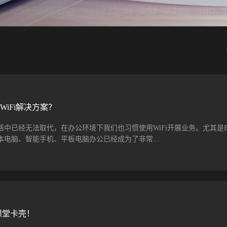
iFi解决方案？
生活中已经无法取代，在办公环境下我们也习惯使用WiFi开展业务。尤其是B
电脑、智能手机、平板电脑办公已经成为了非常...
，高大上的办公室怎么能没有优质的WiFi呢？但遗憾的是，很多企业却没
决方案，如何满足越来越多的移动设备的WiFi接入需求成了让这些企业头疼
受成本和规模的限制，更是容易在WiFi部署上出现问题。 要完成高质量
业WiFi三部曲：WiFi网络规划、WiFi网络建设、WiFi网络优化。 WiFi
字课堂卡壳！
，现场勘查必不可少。同时需要按区域来收集企业的上网要求，包括员工