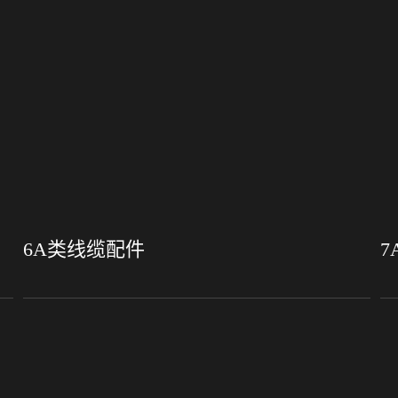
6A类线缆配件
7