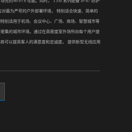
i-Fi 6 性能。同时， T350 系列配备 IP-67 防护
应对最为严苛的户外部署环境， 特别适合快速、简单的
0 系列特别适用于机场、会议中心、广场、商场、智慧城市等
口密集的城市环境。通过在高密度室外场所向每个用户提
馆运营商可以提高客人的满意度和忠诚度， 提供新型无线应用