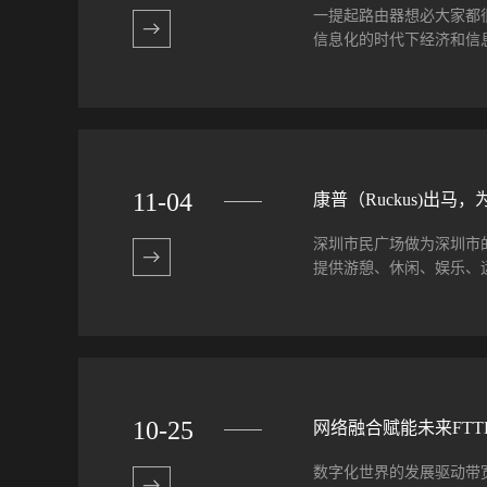
接新时代”的主题演讲，
一提起路由器想必大家都
赢格局，谱写新时代
信息化的时代下经济和信息都
发表名为“携手共创新机遇
的实力在市场上受到网络
运行平稳对于大多数用户来说
在性能上面采用新型的网
络需求良好。同时在运行
11
-
04
康普（Ruckus)出马
功耗低网络信息安全是绝
好的Ruckus优科交换
深圳市民广场做为深圳市的
能也相对来说更低，大大
提供游憩、休闲、娱乐、运
证经过一段时间的使用之后
排周全的服务进行维修保养
使用。Ruckus优科交
了更好的为市民提供服务
Ruckus优科交换机性
域，由于频谱带宽有限，
量和覆盖，就要建立多个
问体验。这也是市民广场
10
-
25
网络融合赋能未来FTT
的特殊地理位置以及美化
自如康普承担起了市民广
数字化世界的发展驱动带
讨论改造方案，进行技术