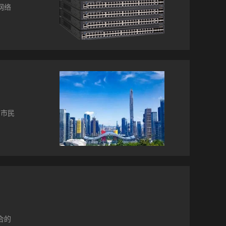
创造共
网络
会上
定、
交换机
的网
高、
口碑
机的耗
向市民
能保
障时安
构进行
几点。
的区
络容
的访
广场
应对
通，
合的
进行