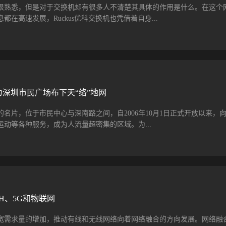
陈岚女士表示：“今后康普将与合作伙伴一起努力寻求更深度的合作，共同
很熟悉，但是对于交换机却有很多人不清楚其具体的作用是什么。在这个
蓝图。” 此外，Ruckus业务中国区销售总监王珣在大
在高速发展，Ruckus优科交换机也凭借着自身...
”的主题演讲，王珣先生表示：“康普一直...
用户的认可，下面就一起来看看其受欢迎的原因具体有哪些。一、性能稳
如何评价ruckus优科交换机的方式在于真正的使用感觉。Ruckus优科
络分流方式，尽快有多个端口进行网络的分配，但是基本上能够保证用户
上面也很平稳，基本上不会产生分流不均而造成的卡顿现象。二、安全度
，为深圳市民广场布下天“络”地网
大多数网民都担心的一个问题所在，原因也在于信息的泄露造成了危害。
机的安全防范措施落实到位，搭建安全的用户数据中心网络。Ruckus优科交换
名片，位于市民中心与深南路之间，自2006年10月1日正式开放以来，
降低了能源需求。三、质量保证、架构灵活交换机作为一种使用设备，不
动等各种服务，成为人流量超密集的区域。为...
出现问题。所以Ruckus优科交换机在力求不断提高质量安全，在出现故
。而且Ruckus优科交换机的灵活性很为明显，用户能够根据多种网络架
换机实现了网络的分流运用，受到大众认可欢迎的原因正如上文所总结出来的
，自然就对广场的无线覆盖和网络容量有了更高的要求。在人员如此密集
能和运行能力上面都很稳定了满足各类需求。同时它的安全度和耗能度...
网络干扰问题与部署超大容量需求之间的矛盾极为突出。比如，为保障网
基站，由于基站天线数量多，信号重叠干扰非常严重，会直接影响到用户
迫切要求对原有的无线网络和天线进行升级改造的主要原因。另外，由于
H、5G和物联网
方面的要求，天线的安装和维护也必须得到改善。有康普，再高密度也能
场无线网络升级改造的任务。在项目正式实施前，项目相关方多次开会沟
宽需求量的增加，推动有线和无线网络向着网络融合的方向发展。网络融
方案配置和产品选型，并在市民广场进行了实地的安装测试，对测试结果