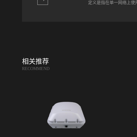
定义是指在单一网络上使用
详细分析，然后再次优化
原有天线系统，希望一劳
达到了高容量、低干扰的目的。
的便捷性和灵活性。将高
的频带下，仍可保持在各
展的方向。无线网络的覆
计，具有很低的水平旁瓣和.
处于领先地位，79%的亚
为67%。根据GSMA预
来几年内投资近2000亿
了商用5G牌照，据 GSMA移
相关推荐
4.6亿，占全国总连接数
RECOMMEND
性能要求。借助融合网络
务，从而更高效、快速地
总成本，通过光纤网络简
础网络架构标准化的同时兼