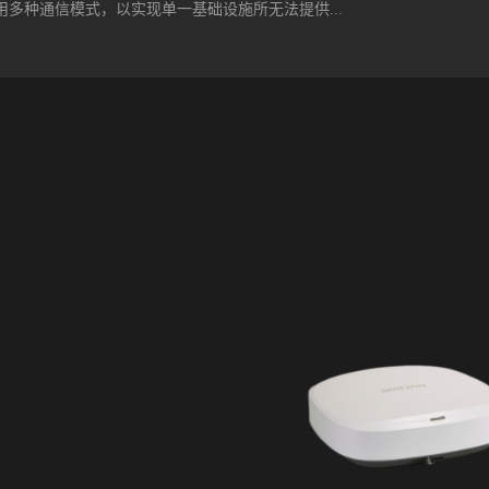
多种通信模式，以实现单一基础设施所无法提供...
改造方案。最终，市民广场决定采用康普公司全新的天线解决方案，全部
永逸解决所有相关问题。康普高质量的窄波束天线，实现了覆盖的密集分
康普的超宽带天线涵盖1710MHz-3.5GHz或1710-2700MHz频段。
速数据流从数据源/信号源，经由高带宽网络传送至无线分配点，是当前网
个频段上的辐射场图的一致性，减轻干扰，方便优化。辐射场图经过精心
盖范围正在快速增长。近期行业研究显示，亚太区5G网络的部署在全球范
..
太区网络运营商表示将在未来18个月内推出5G网络，而这一比例在全球范
测，至2025年，亚太区将成为全球5G覆盖最广的区域。亚洲移动运营商计划
美元，用以升级4G网络并推出全新5G网络。今年六月中国向四大电信运营
动智库（GSMA Intelligence）预测，截至2025年底，中国的5G连接数
的28%。5G网络的部署将需要全新、广泛的光纤网络，以满足高带宽和低
，服务提供商可提供更广泛的服务，包括采用全新业务模式推出创新性的
进入新市场。对于运营商而言，网络融合可带来颇多益处，包括大幅节省
化连接，实现物物相联，并保证在必要时可切换其他运营模式，确保运营
具灵活性，从而满足未来新技术的需求。一、光纤到户和5G...