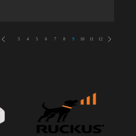
替换
区，
在如此宽
络发
设
围内
围内
...
3
4
5
6
7
8
9
10
11
12
将于未
商发放
将达到
时延的
服
部署
商基